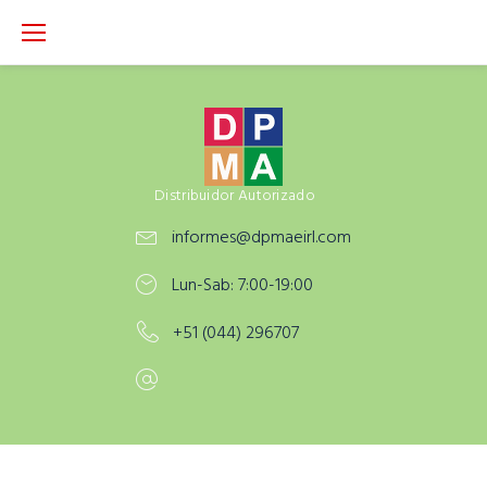
S
k
i
p
t
o
c
Distribuidor Autorizado
o
informes@dpmaeirl.com
n
t
Lun-Sab: 7:00-19:00
e
n
+51 (044) 296707
t