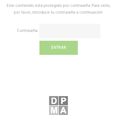
Este contenido está protegido por contraseña. Para verlo,
V
por favor, introduce tu contraseña a continuación:
e
r
Contraseña:
i
f
i
c
a
c
i
ó
n
d