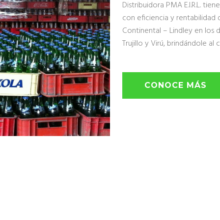
Distribuidora PMA E.I.R.L. tie
con eficiencia y rentabilida
Continental – Lindley en los 
Trujillo y Virú, brindándole al
CONOCE MÁS