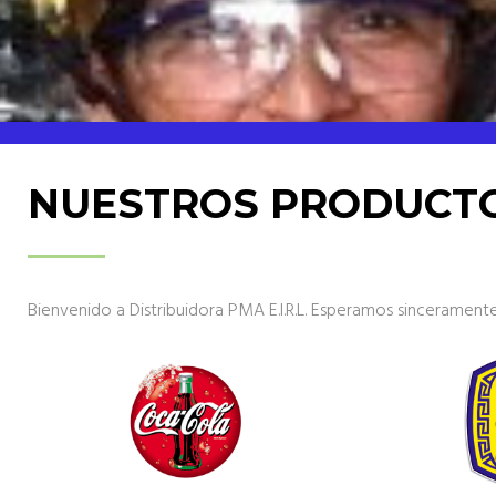
i
o
NUESTROS PRODUCT
Bienvenido a Distribuidora PMA E.I.R.L. Esperamos sinceramen