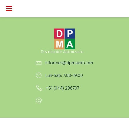
S
k
i
p
t
o
c
Distribuidor Autorizado
o
informes@dpmaeirl.com
n
t
Lun-Sab: 7:00-19:00
e
n
+51 (044) 296707
t