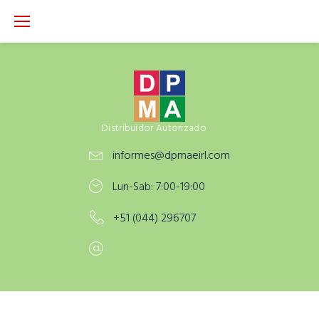
S
k
i
p
t
o
c
Distribuidor Autorizado
o
informes@dpmaeirl.com
n
t
Lun-Sab: 7:00-19:00
e
n
+51 (044) 296707
t