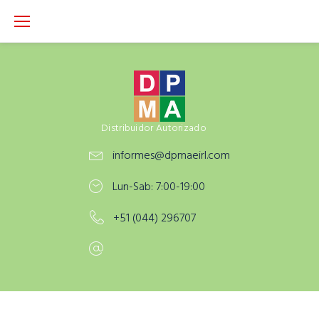
S
k
i
p
t
o
c
Distribuidor Autorizado
o
informes@dpmaeirl.com
n
t
Lun-Sab: 7:00-19:00
e
n
+51 (044) 296707
t