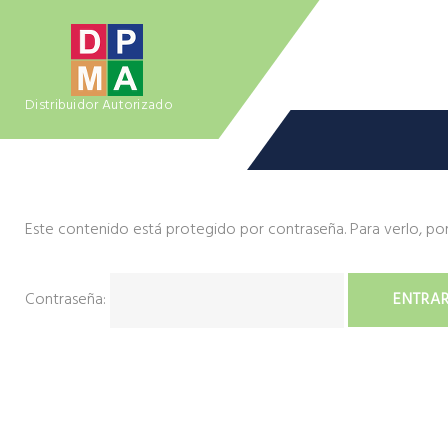
S
k
i
p
Distribuidor Autorizado
t
o
c
o
n
Este contenido está protegido por contraseña. Para verlo, por
C
t
e
n
Contraseña:
a
t
m