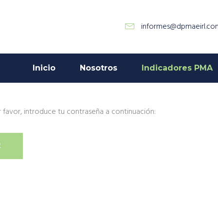
informes@dpmaeirl.co
Inicio
Nosotros
Indicadores PMA
 favor, introduce tu contraseña a continuación: